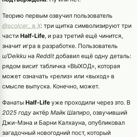
Теорию первым озвучил пользователь
@scolcer_
в
X
: три щитка символизируют три
части
Half-Life
, и раз третий ещё чинится,
значит игра в разработке. Пользователь
u/Deikku
на
Reddit
добавил ещё одну деталь:
рядом висит табличка «ВЫХОД», которая
может означать «релиз» или «выход» в
смысле выпуска. Конечно, может.
Фанаты
Half-Life
уже проходили через это. В
2025 году
актёр
Майк Шапиро
, озвучивший
Джи-Мэна и Барни Калхауна, опубликовал
загадочный новогодний пост, который