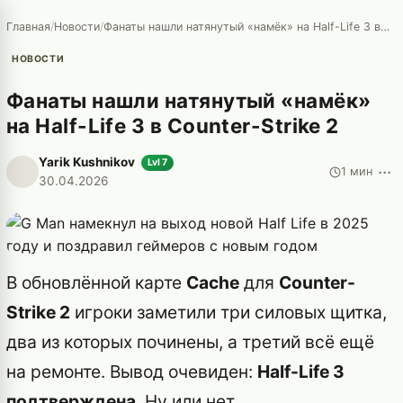
Главная
/
Новости
/
Фанаты нашли натянутый «намёк» на Half-Life 3 в Counter-Strike 2
НОВОСТИ
Фанаты нашли натянутый «намёк»
на Half-Life 3 в Counter-Strike 2
Yarik Kushnikov
Lvl 7
···
1 мин
30.04.2026
В обновлённой карте
Cache
для
Counter-
Strike 2
игроки заметили три силовых щитка,
два из которых починены, а третий всё ещё
на ремонте. Вывод очевиден:
Half-Life 3
подтверждена
. Ну или нет.