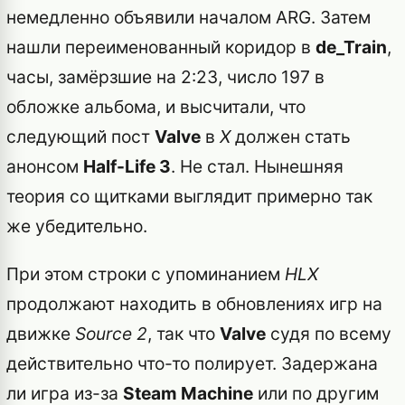
немедленно объявили началом ARG. Затем
нашли переименованный коридор в
de_Train
,
часы, замёрзшие на 2:23, число 197 в
обложке альбома, и высчитали, что
следующий пост
Valve
в
X
должен стать
анонсом
Half-Life 3
. Не стал. Нынешняя
теория со щитками выглядит примерно так
же убедительно.
При этом строки с упоминанием
HLX
продолжают находить в обновлениях игр на
движке
Source 2
, так что
Valve
судя по всему
действительно что-то полирует. Задержана
ли игра из-за
Steam Machine
или по другим