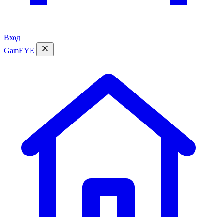
Вход
GamEYE