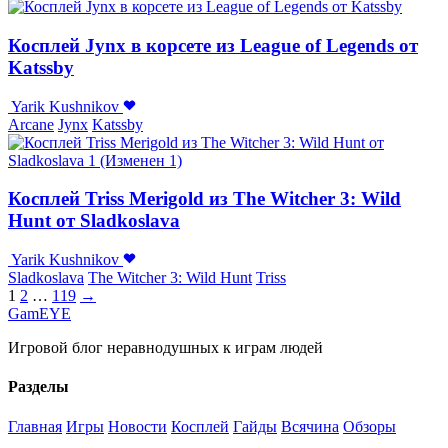
Косплей Jynx в корсете из League of Legends от
Katssby
Yarik Kushnikov
Arcane
Jynx
Katssby
Косплей Triss Merigold из The Witcher 3: Wild
Hunt от Sladkoslava
Yarik Kushnikov
Sladkoslava
The Witcher 3: Wild Hunt
Triss
1
2
…
119
→
GamEYE
Игровой блог неравнодушных к играм людей
Разделы
Главная
Игры
Новости
Косплей
Гайды
Всячина
Обзоры