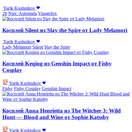
Yarik Kushnikov
2b
Nier: Automata
Visagefox
Косплей Silent из Slay the Spire от Lady Melamori
Yarik Kushnikov
Lady Melamori
Silent
Slay the Spire
Косплей Keqing из Genshin Impact от Fishy
Cosplay
Yarik Kushnikov
Fishy
Fishy Cosplay
Genshin Impact
Косплей Anna Henrietta из The Witcher 3: Wild
Hunt — Blood and Wine от Sophie Katssby
Yarik Kushnikov