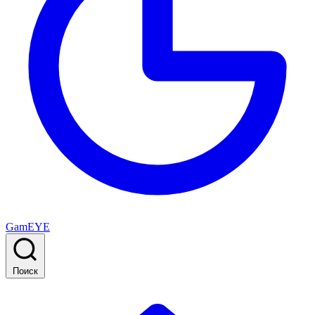
GamEYE
Поиск