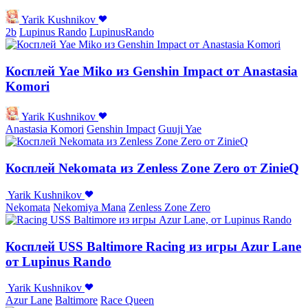
Yarik Kushnikov
2b
Lupinus Rando
LupinusRando
Косплей Yae Miko из Genshin Impact от Anastasia
Komori
Yarik Kushnikov
Anastasia Komori
Genshin Impact
Guuji Yae
Косплей Nekomata из Zenless Zone Zero от ZinieQ
Yarik Kushnikov
Nekomata
Nekomiya Mana
Zenless Zone Zero
Косплей USS Baltimore Racing из игры Azur Lane
от Lupinus Rando
Yarik Kushnikov
Azur Lane
Baltimore
Race Queen