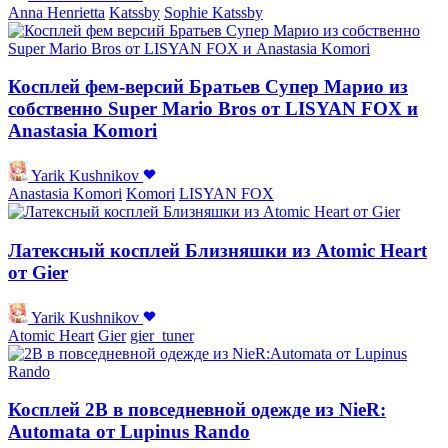
Anna Henrietta
Katssby
Sophie Katssby
Косплей фем-версий Братьев Супер Марио из
собственно Super Mario Bros от LISYAN FOX и
Anastasia Komori
Yarik Kushnikov
Anastasia Komori
Komori
LISYAN FOX
Латексный косплей Близняшки из Atomic Heart
от Gier
Yarik Kushnikov
Atomic Heart
Gier
gier_tuner
Косплей 2B в повседневной одежде из NieR:
Automata от Lupinus Rando