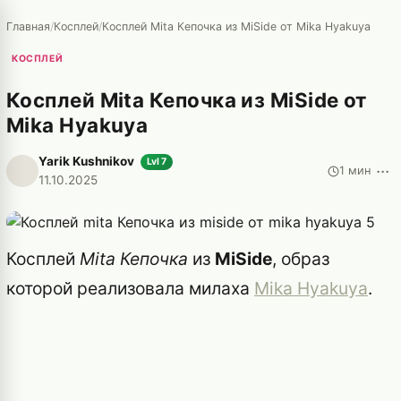
Главная
/
Косплей
/
Косплей Mita Кепочка из MiSide от Mika Hyakuya
КОСПЛЕЙ
Косплей Mita Кепочка из MiSide от
Mika Hyakuya
Yarik Kushnikov
Lvl 7
···
1 мин
11.10.2025
Косплей
Mita Кепочка
из
MiSide
, образ
которой реализовала милаха
Mika Hyakuya
.