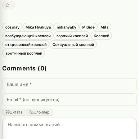
cosplay
Mika Hyakuya
mikanyaky
MiSide
Mita
возбуждающий косплей
горячий косплей
Косплей
откровенный косплей
Сексуальный косплей
эротичный косплей
Comments (0)
Цитата
Спойлер