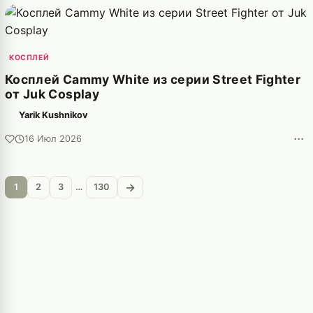
КОСПЛЕЙ
Косплей Cammy White из серии Street Fighter
от Juk Cosplay
Yarik Kushnikov
···
16 Июл 2026
→
1
2
3
…
130