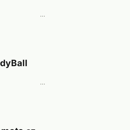
···
dyBall
···