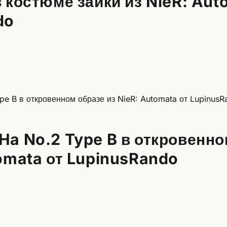
 костюме зайки из NieR: Aut
do
Ha No.2 Type B в откровенно
tomata от LupinusRando