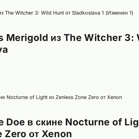
s Merigold из The Witcher 3:
va
 Doe в скине Nocturne of Lig
 Zero от Xenon