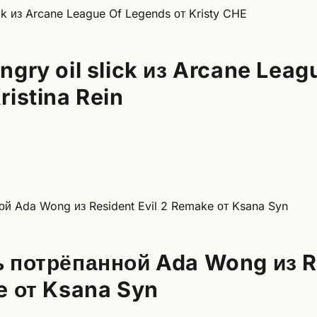
ngry oil slick из Arcane Leag
ristina Rein
ь потрёпанной Ada Wong из R
e от Ksana Syn