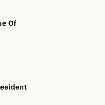
ue Of
···
esident