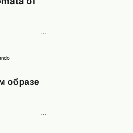
omata от
···
м образе
···