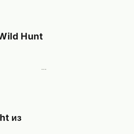
 Wild Hunt
···
ht из