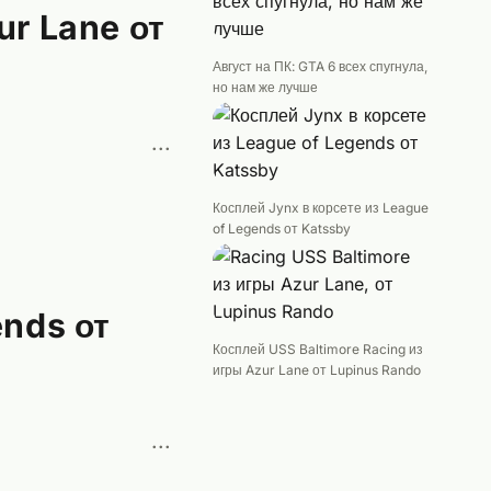
ur Lane от
Август на ПК: GTA 6 всех спугнула,
но нам же лучше
···
Косплей Jynx в корсете из League
of Legends от Katssby
ends от
Косплей USS Baltimore Racing из
игры Azur Lane от Lupinus Rando
···