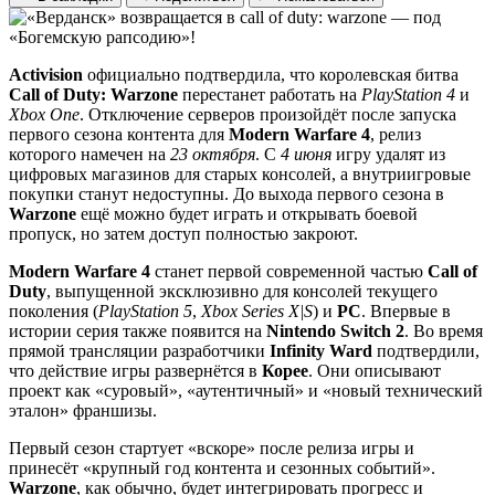
Activision
официально подтвердила, что королевская битва
Call of Duty: Warzone
перестанет работать на
PlayStation 4
и
Xbox One
. Отключение серверов произойдёт после запуска
первого сезона контента для
Modern Warfare 4
, релиз
которого намечен на
23 октября
. С
4 июня
игру удалят из
цифровых магазинов для старых консолей, а внутриигровые
покупки станут недоступны. До выхода первого сезона в
Warzone
ещё можно будет играть и открывать боевой
пропуск, но затем доступ полностью закроют.
Modern Warfare 4
станет первой современной частью
Call of
Duty
, выпущенной эксклюзивно для консолей текущего
поколения (
PlayStation 5
,
Xbox Series X|S
) и
PC
. Впервые в
истории серия также появится на
Nintendo Switch 2
. Во время
прямой трансляции разработчики
Infinity Ward
подтвердили,
что действие игры развернётся в
Корее
. Они описывают
проект как «суровый», «аутентичный» и «новый технический
эталон» франшизы.
Первый сезон стартует «вскоре» после релиза игры и
принесёт «крупный год контента и сезонных событий».
Warzone
, как обычно, будет интегрировать прогресс и