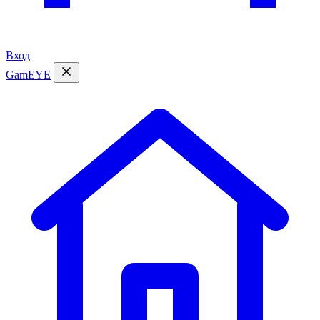
Вход
GamEYE