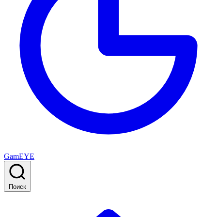
GamEYE
Поиск