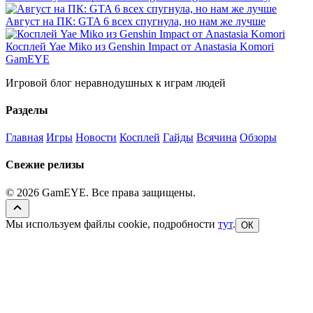
Август на ПК: GTA 6 всех спугнула, но нам же лучше
Косплей Yae Miko из Genshin Impact от Anastasia Komori
GamEYE
Игровой блог неравнодушных к играм людей
Разделы
Главная
Игры
Новости
Косплей
Гайды
Всячина
Обзоры
Свежие релизы
© 2026 GamEYE. Все права защищены.
Мы используем файлы cookie, подробности
тут
.
ОК