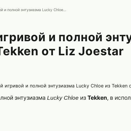
Косплей игривой и полной энтузиазма Lucky Chloe из Tekken от Liz Joestar
игривой и полной энт
Tekken от Liz Joestar
олной энтузиазма
из
Tekken
, в испо
Lucky Chloe