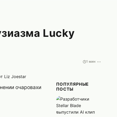
узиазма Lucky
···
1 мин
ПОПУЛЯРНЫЕ
лнении очаровахи
ПОСТЫ