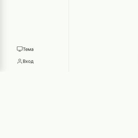
Тема
Вход
GamEYE
Игровой блог неравнодушных к играм людей