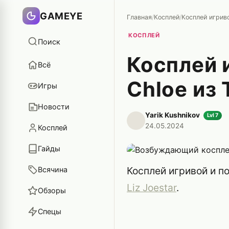
GAMEYE
Главная
/
Косплей
/
КОСПЛЕЙ
Поиск
Косплей 
Всё
Chloe из 
Игры
Новости
Yarik Kushnikov
Lvl 7
24.05.2024
Косплей
Гайды
Косплей игривой и п
Всячина
Liz Joestar
.
Обзоры
Спецы