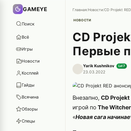
GAMEYE
Главная
/
Новости
/
НОВОСТИ
Поиск
CD Projek
Всё
Первые 
Игры
Новости
Yarik Kushnikov
Lvl 7
23.03.2022
Косплей
Гайды
Внезапно,
CD Projekt
Всячина
игрой по
The Witcher
Обзоры
«
Новая сага начинае
Спецы