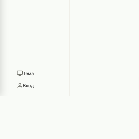
Тема
Вход
GamEYE
Игровой блог неравнодушных к играм людей