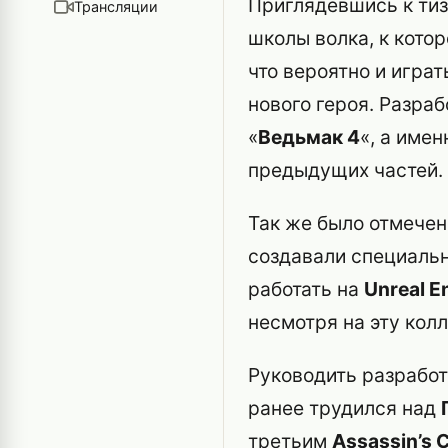
Приглядевшись к тиз
Трансляции
школы волка, к кот
что вероятно и играт
нового героя. Разра
«
Ведьмак 4
«, а имен
предыдущих частей.
Так же было отмечен
создавали специальн
работать на
Unreal E
несмотря на эту кол
Руководить разработ
ранее трудился над
третьим
Assassin’s 