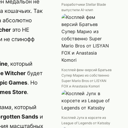
ён медальон не
Разработчики Stellar Blade
ва кошачьих. Так
выпустили AI-клип
за абсолютно
cher
это НЕ
 и не спинофф
ine
, который
Косплей фем-версий Братьев
e Witcher
будет
Супер Марио из собственно
Super Mario Bros от LISYAN
pic Games
. Но
FOX и Anastasia Komori
ames Store
.
лама
, который
Forgotten Sands
и
Косплей Jynx в корсете из
League of Legends от Katssby
ания масштабных