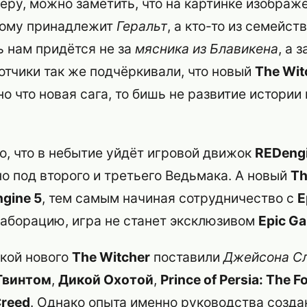
еру, можно заметить, что на картинке изображ
орому принадлежит
Геральт
, а кто-то из семейст
ь нам придётся не за
мясника из Блавикена
, а 
ботчики так же подчёркивали, что новый
The Wit
но что новая сага, то бишь не развитие истории
о, что в небытие уйдёт игровой движок
REDeng
о под второго и третьего Ведьмака. А новый
Th
ngine 5
, тем самым начиная сотрудничество с
E
лаборацию, игра не станет эксклюзивом
Epic G
кой нового
The Witcher
поставили
Джейсона С
Гвинтом
,
Дикой Охотой
,
Prince of Persia: The 
Creed
. Однако опыта именно руководства созд