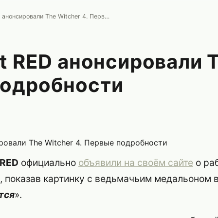
CD Projekt RED анонсировали The Witcher 4. Первые подробности
t RED анонсировали T
подробности
 RED
официально
объявили на своём сайте
о ра
, показав картинку с ведьмачьим медальоном в
тся
».