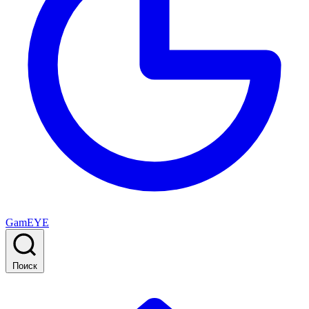
GamEYE
Поиск