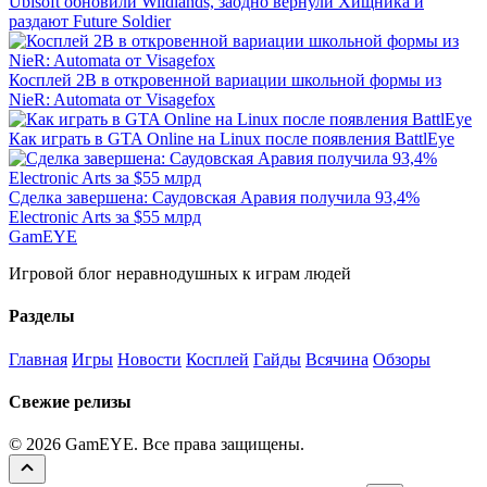
Ubisoft обновили Wildlands, заодно вернули Хищника и
раздают Future Soldier
Косплей 2B в откровенной вариации школьной формы из
NieR: Automata от Visagefox
Как играть в GTA Online на Linux после появления BattlEye
Сделка завершена: Саудовская Аравия получила 93,4%
Electronic Arts за $55 млрд
GamEYE
Игровой блог неравнодушных к играм людей
Разделы
Главная
Игры
Новости
Косплей
Гайды
Всячина
Обзоры
Свежие релизы
© 2026 GamEYE. Все права защищены.