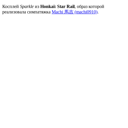
Косплей
Sparkle
из
Honkai: Star Rail
, образ которой
реализовала симпатяжка
Machi 馬吉 (machi0910)
.