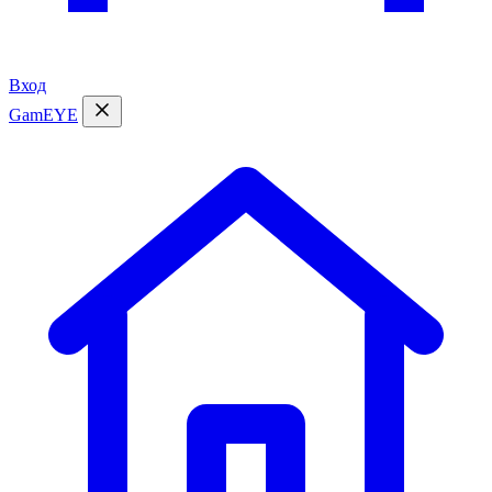
Вход
GamEYE