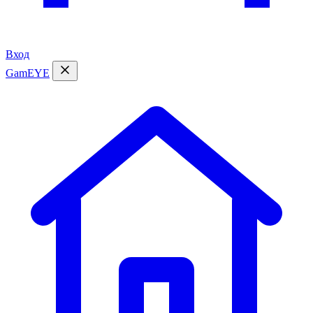
Вход
GamEYE