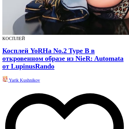
КОСПЛЕЙ
Косплей YoRHa No.2 Type B в
откровенном образе из NieR: Automata
от LupinusRando
Yarik Kushnikov