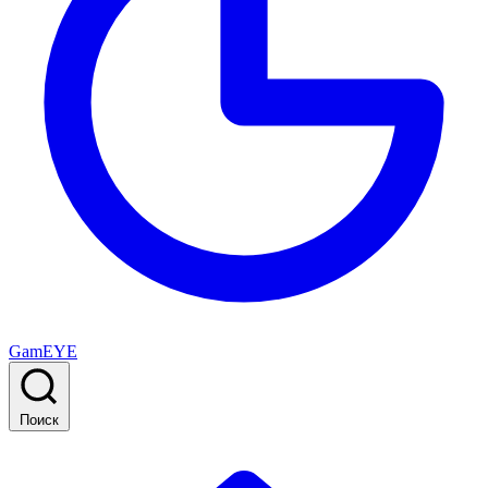
GamEYE
Поиск