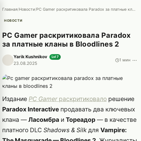
Главная
/
Новости
/
PC Gamer раскритиковала Paradox за платные кланы в Bloodlines 2
НОВОСТИ
PC Gamer раскритиковала Paradox
за платные кланы в Bloodlines 2
Yarik Kushnikov
Lvl 7
···
1 мин
23.08.2025
Издание
PC Gamer
раскритиковало
решение
Paradox Interactive
продавать два ключевых
клана —
Ласомбра
и
Тореадор
— в качестве
платного DLC
Shadows & Silk
для
Vampire:
The Masquerade — Bloodlines 2
. Журналисты