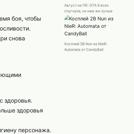
Август на ПК: GTA 6 всех
спугнула, но нам же лучше
ремя боя, чтобы
осливости.
нри снова
Косплей 2B Nun из NieR:
Automata от CandyBall
дующими
с здоровья.
ольше здоровья
игиену персонажа.