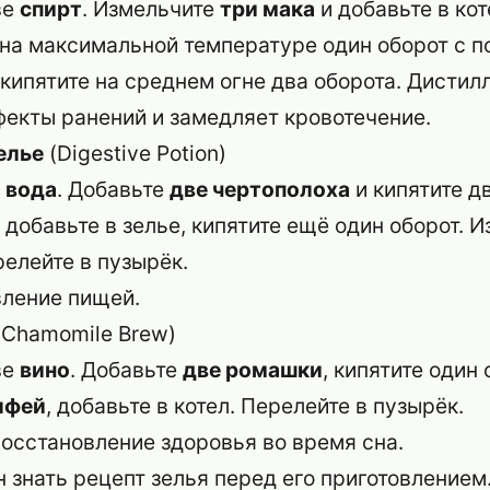
ве
спирт
. Измельчите
три мака
и добавьте в ко
е на максимальной температуре один оборот с 
 кипятите на среднем огне два оборота. Дистил
екты ранений и замедляет кровотечение.
елье
(Digestive Potion)
а
вода
. Добавьте
две чертополоха
и кипятите д
, добавьте в зелье, кипятите ещё один оборот. 
релейте в пузырёк.
ление пищей.
Chamomile Brew)
ве
вино
. Добавьте
две ромашки
, кипятите один
лфей
, добавьте в котел. Перелейте в пузырёк.
осстановление здоровья во время сна.
 знать рецепт зелья перед его приготовлением