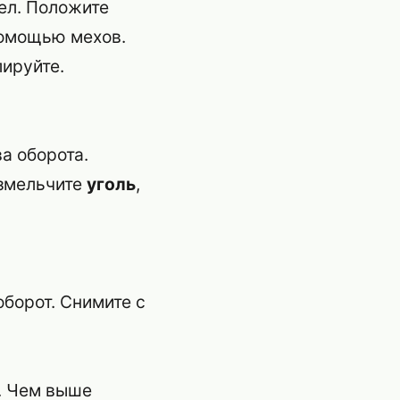
тел. Положите
помощью мехов.
лируйте.
ва оборота.
Измельчите
уголь
,
 оборот. Снимите с
. Чем выше