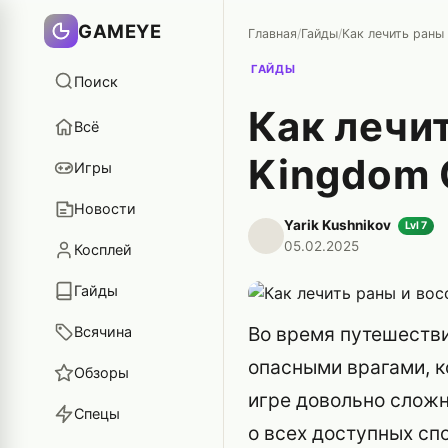
GAMEYE
Главная
/
Гайды
/
ГАЙДЫ
Поиск
Как лечи
Всё
Kingdom 
Игры
Новости
Yarik Kushnikov
Lvl 7
05.02.2025
Косплей
Гайды
Во время путешеств
Всячина
опасными врагами, к
Обзоры
игре довольно сложн
Спецы
о всех доступных сп