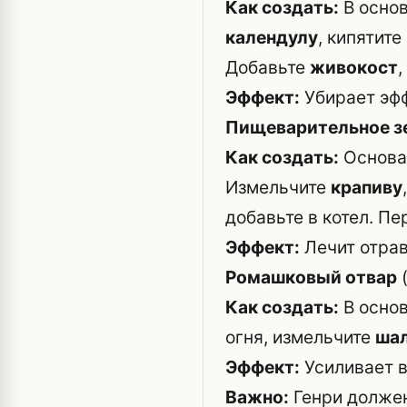
Как создать:
В осно
календулу
, кипятит
Добавьте
живокост
,
Эффект:
Убирает эфф
Пищеварительное з
Как создать:
Основ
Измельчите
крапиву
добавьте в котел. Пе
Эффект:
Лечит отрав
Ромашковый отвар
(
Как создать:
В осно
огня, измельчите
ша
Эффект:
Усиливает в
Важно:
Генри должен