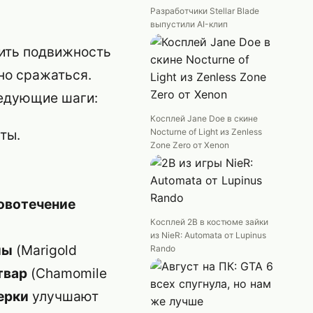
Разработчики Stellar Blade
выпустили AI-клип
зить подвижность
но сражаться.
ледующие шаги:
Косплей Jane Doe в скине
ты.
Nocturne of Light из Zenless
Zone Zero от Xenon
овотечение
Косплей 2B в костюме зайки
из NieR: Automata от Lupinus
лы
(Marigold
Rando
твар
(Chamomile
ерки
улучшают