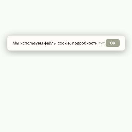
Мы используем файлы cookie, подробности
тут
.
ОК
РАЗДЕЛЫ
Главная
Игры
Новости
Косплей
Гайды
Всячина
Обзоры