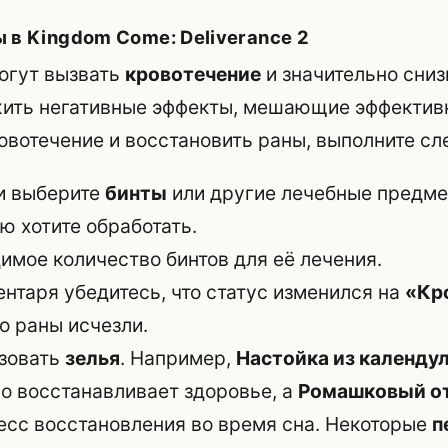
ы в
Kingdom Come: Deliverance 2
огут вызвать
кровотечение
и значительно сни
ожить негативные эффекты, мешающие эффектив
овотечение и восстановить раны, выполните с
и выберите
бинты
или другие лечебные предме
ю хотите обработать.
имое количество бинтов для её лечения.
ентаря убедитесь, что статус изменился на
«Кр
о раны исчезли.
зовать
зелья
. Например,
Настойка из календу
но восстанавливает здоровье, а
Ромашковый о
есс восстановления во время сна. Некоторые
п