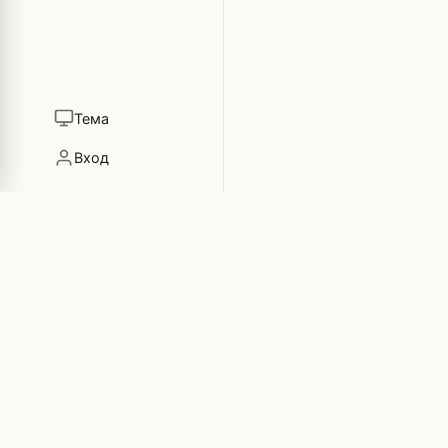
Тема
Вход
GamEYE
Игровой блог неравнодушных к играм людей