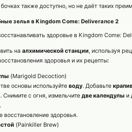
 бочках также доступно, но не даёт таких преи
бные зелья в
Kingdom Come: Deliverance 2
овить на
алхимической станции
, используя рец
восстановления здоровья и их рецепты:
улы
(Marigold Decoction)
тве основы используйте
воду
. Добавьте
крапи
. Снимите с огня, измельчите
две календулы
и 
.
 восстановление здоровья.
астой
(Painkiller Brew)